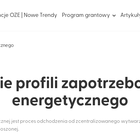
ncje OZE | Nowe Trendy
Program grantowy
Artykuł
ycznego
e profili zapotrze
energetycznego
cznej jest proces odchodzenia od zcentralizowanego wytwarz
roszonej.