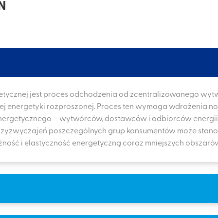
N
getycznej jest proces odchodzenia od zcentralizowanego wyt
mej energetyki rozproszonej. Proces ten wymaga wdrożenia n
nergetycznego – wytwórców, dostawców i odbiorców energii 
 przyzwyczajeń poszczególnych grup konsumentów może sta
ość i elastyczność energetyczną coraz mniejszych obszaró